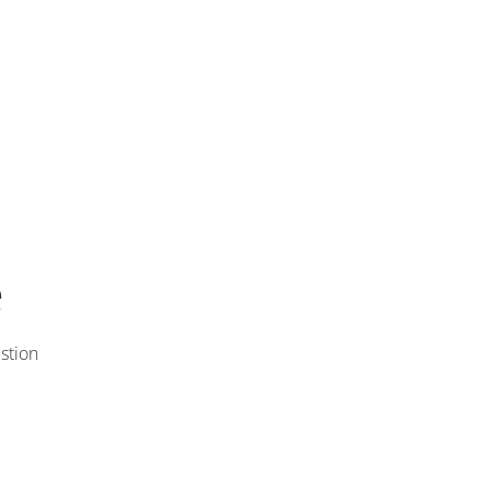
e
stion