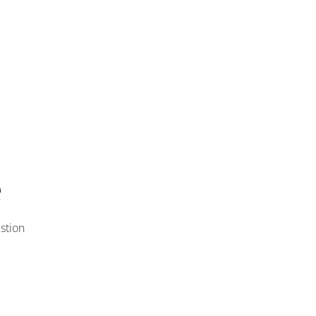
e
stion