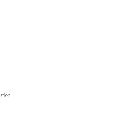
e
stion