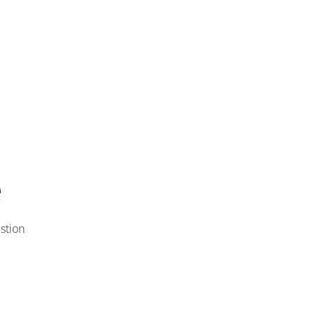
e
stion