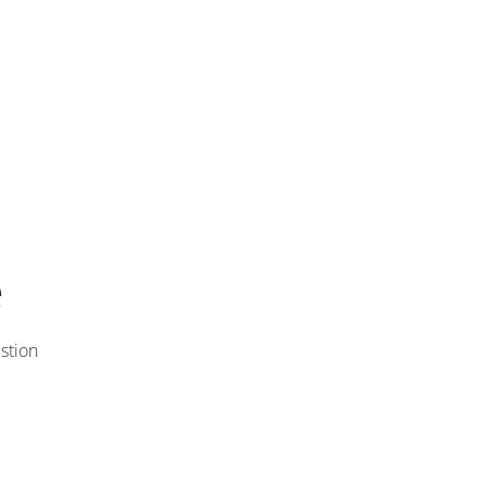
e
stion