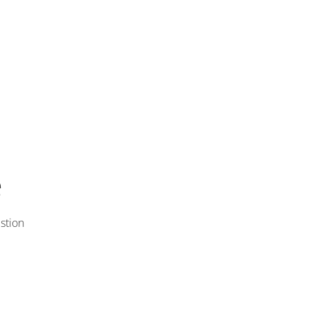
e
stion