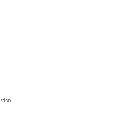
e
stion