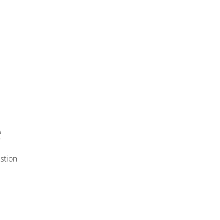
e
stion