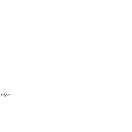
e
stion