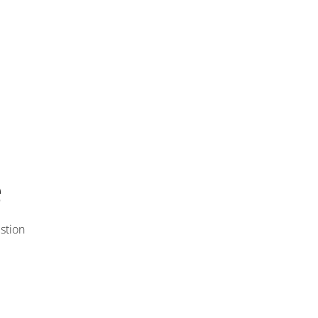
e
stion