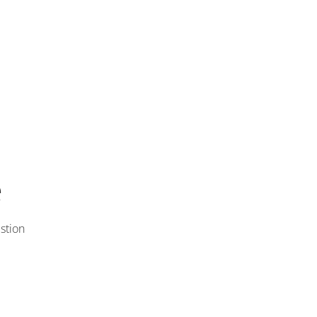
e
stion