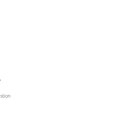
e
stion