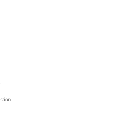
e
stion