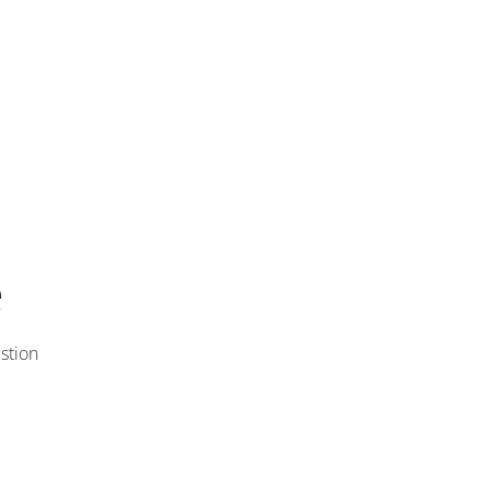
e
stion