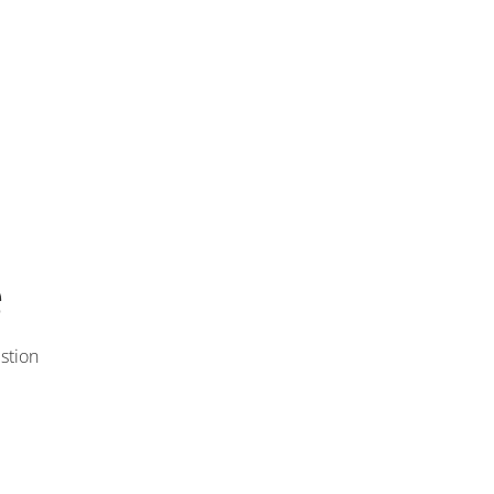
e
stion