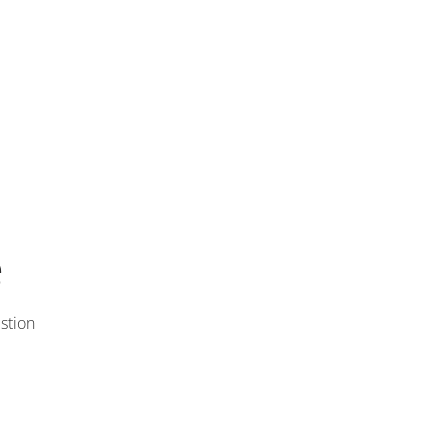
e
stion